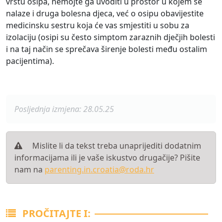
vrstu osipa, nemojte ga uvoditi u prostor u kojem se
nalaze i druga bolesna djeca, već o osipu obavijestite
medicinsku sestru koja će vas smjestiti u sobu za
izolaciju (osipi su često simptom zaraznih dječjih bolesti
i na taj način se sprečava širenje bolesti među ostalim
pacijentima).
Posljednja izmjena: 28.05.25
Mislite li da tekst treba unaprijediti dodatnim
informacijama ili je vaše iskustvo drugačije? Pišite
nam na
parenting.in.croatia@roda.hr
PROČITAJTE I: