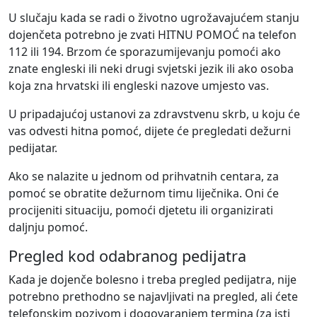
U slučaju kada se radi o životno ugrožavajućem stanju
dojenčeta potrebno je zvati
HITNU POMOĆ na telefon
112 ili 194.
Brzom će sporazumijevanju pomoći ako
znate engleski ili neki drugi svjetski jezik ili ako osoba
koja zna hrvatski ili engleski nazove umjesto vas.
U pripadajućoj ustanovi za zdravstvenu skrb, u koju će
vas odvesti hitna pomoć, dijete će pregledati dežurni
pedijatar.
Ako se nalazite u jednom od prihvatnih centara, za
pomoć se obratite dežurnom timu liječnika. Oni će
procijeniti situaciju, pomoći djetetu ili organizirati
daljnju pomoć.
Pregled kod odabranog pedijatra
Kada je dojenče bolesno i treba pregled pedijatra, nije
potrebno prethodno se najavljivati na pregled, ali ćete
telefonskim pozivom i dogovaranjem termina (za isti